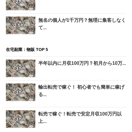
無名の個人が1千万円？無理に集客しなく
て...
在宅副業：物販 TOP 5
半年以内に月収100万円？初月から10万...
輸出転売で稼ぐ！ 初心者でも簡単に稼げ
る...
転売で稼ぐ！転売で安定月収100万円以
上...