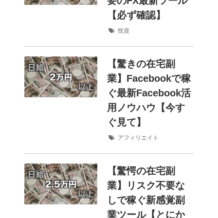
要のFX最新ツール
【必ず確認】
投資
【驚きの在宅副
業】Facebookで稼
ぐ最新Facebook活
用ノウハウ【今す
ぐ見て】
アフィリエイト
【驚愕の在宅副
業】リスク不要な
しで稼ぐ新感覚副
業ツール【とにか