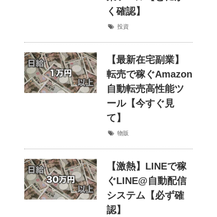
く確認】
投資
【最新在宅副業】
転売で稼ぐAmazon
自動転売高性能ツ
ール【今すぐ見
て】
物販
【激熱】LINEで稼
ぐLINE@自動配信
システム【必ず確
認】