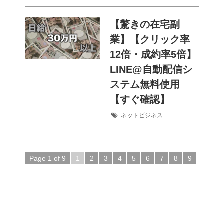
【驚きの在宅副
業】【クリック率
12倍・成約率5倍】
LINE@自動配信シ
ステム無料使用
【すぐ確認】
ネットビジネス
Page 1 of 9
1
2
3
4
5
6
7
8
9