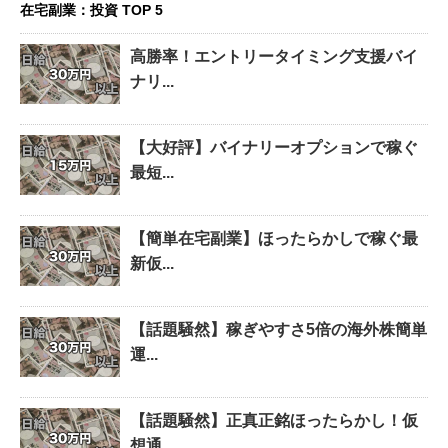
在宅副業：投資 TOP 5
高勝率！エントリータイミング支援バイ
ナリ...
【大好評】バイナリーオプションで稼ぐ
最短...
【簡単在宅副業】ほったらかしで稼ぐ最
新仮...
【話題騒然】稼ぎやすさ5倍の海外株簡単
運...
【話題騒然】正真正銘ほったらかし！仮
想通...