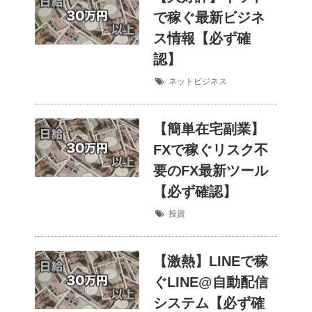
で稼ぐ最新ビジネ
ス情報【必ず確
認】
ネットビジネス
【簡単在宅副業】
FXで稼ぐリスク不
要のFX最新ツール
【必ず確認】
投資
【激熱】LINEで稼
ぐLINE@自動配信
システム【必ず確